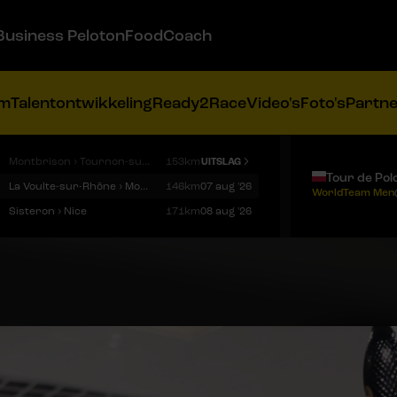
Business Peloton
FoodCoach
am
Talentontwikkeling
Ready2Race
Video's
Foto's
Partn
Montbrison › Tournon-sur-Rhône
153km
UITSLAG
Tour de Pol
La Voulte-sur-Rhône › Mont Ventoux
146km
07 aug '26
WorldTeam Men
Sisteron › Nice
171km
08 aug '26