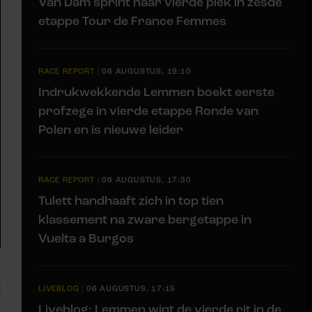
Van Dam sprint naar vierde plek in zesde
etappe Tour de France Femmes
RACE REPORT
|
06 AUGUSTUS, 19:10
Indrukwekkende Lemmen boekt eerste
profzege in vierde etappe Ronde van
Polen en is nieuwe leider
RACE REPORT
|
06 AUGUSTUS, 17:30
Tulett handhaaft zich in top tien
klassement na zware bergetappe in
Vuelta a Burgos
LIVEBLOG
|
06 AUGUSTUS, 17:15
Liveblog: Lemmen wint de vierde rit in de