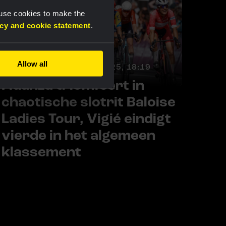
 use cookies to make the
acy and cookie statement
.
Allow all
RACE REPORT |
20 JUL 2025, 18:19
Fidanza triomfeert in
chaotische slotrit Baloise
Ladies Tour, Vigié eindigt
vierde in het algemeen
klassement