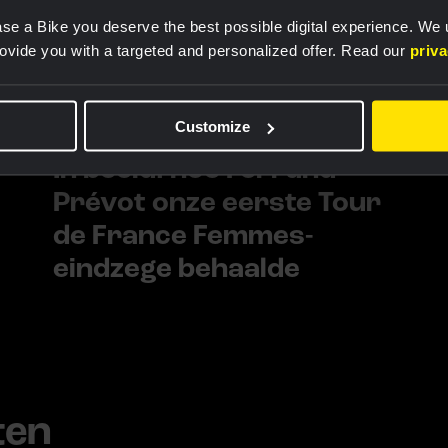
se a Bike you deserve the best possible digital experience. We
rovide you with a targeted and personalized offer. Read our
priv
Customize
IMAGE GALLERY |
4 AUG 2025, 11:29
In beeld: hoe Ferrand-
Prévot onze eerste Tour
de France Femmes-
eindzege behaalde
ten