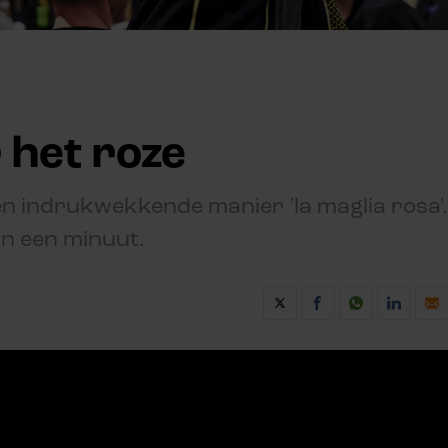
 het roze
en indrukwekkende manier 'la maglia rosa'.
dan een minuut.