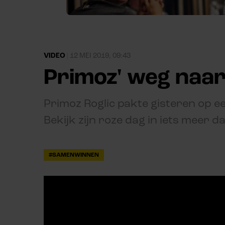
VIDEO
|
12 MEI 2019, 09:43
Primoz' weg naar
Primoz Roglic pakte gisteren op e
Bekijk zijn roze dag in iets meer 
#SAMENWINNEN