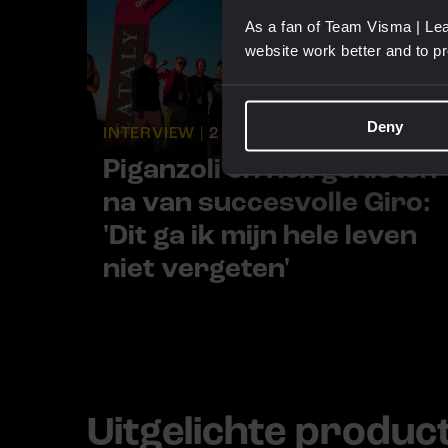
As a fan of Team Visma | Lea
website work better and to p
Deny
INTERVIEW |
2 JUN, 16:45
Piganzoli en Rex genieten
na van succesvolle Giro:
'Dit ga ik mijn hele leven
niet vergeten'
Uitgelichte produc