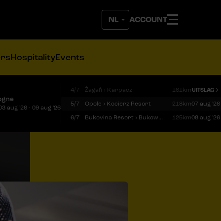
ACCOUNT
ers
Hospitality
Events
4/7
Żagań › Karpacz
161km
UITSLAG
ogne
5/7
Opole › Kocierz Resort
218km
07 aug '26
03 aug '26 - 09 aug '26
6/7
Bukovina Resort › Bukowina Tatrzańska
125km
08 aug '26