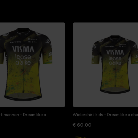
rt mannen - Dream like a
Wielershirt kids - Dream like a c
€ 60,00
Nieuw