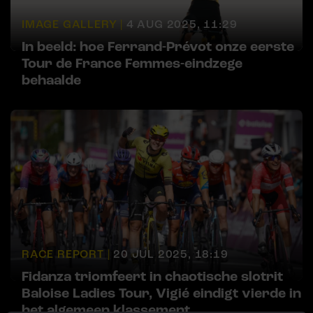
IMAGE GALLERY |
4 AUG 2025, 11:29
In beeld: hoe Ferrand-Prévot onze eerste
Tour de France Femmes-eindzege
behaalde
RACE REPORT |
20 JUL 2025, 18:19
Fidanza triomfeert in chaotische slotrit
Baloise Ladies Tour, Vigié eindigt vierde in
het algemeen klassement