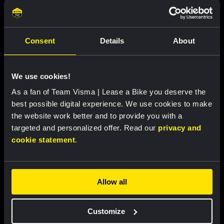
Uitgelichte producten
Consent
Details
About
We use cookies!
As a fan of Team Visma | Lease a Bike you deserve the
best possible digital experience. We use cookies to make
the website work better and to provide you with a
targeted and personalized offer. Read our
privacy and
cookie statement
.
Allow all
Wielershirt vrouwen - Dream
Wielershirt mannen - Dream like
like a champion
a champion
Customize
€ 85,00
€ 85,00