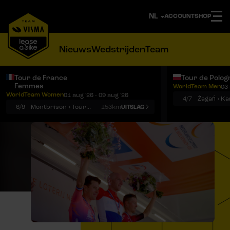
ACCOUNT
SHOP
Nieuws
Wedstrijden
Team
Tour de France
Tour de Polog
Femmes
WorldTeam Men
03 
Notificaties
Menu
WorldTeam Women
01 aug '26 - 09 aug '26
4/7
Żagań › K
6/9
Montbrison › Tournon-sur-Rhône
153km
UITSLAG