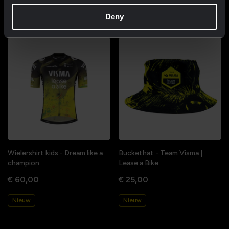
Deny
Nieuw
Nieuw
Wielershirt kids - Dream like a
Buckethat - Team Visma |
champion
Lease a Bike
€ 60,00
€ 25,00
Nieuw
Nieuw