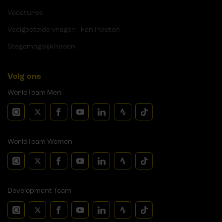
Vacatures
Veelgestelde vragen - Fan Peloton
Stagemogelijkheden
Volg ons
WorldTeam Men
WorldTeam Women
Development Team