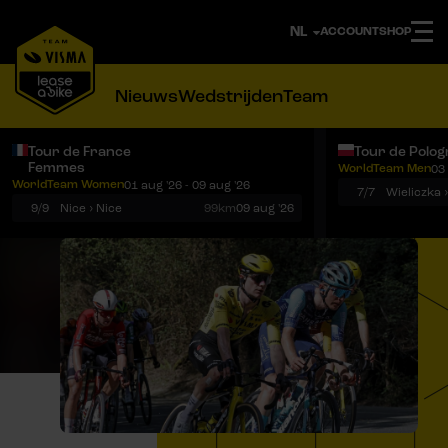
ACCOUNT
SHOP
Nieuws
Wedstrijden
Team
Tour de France
Tour de Polog
Femmes
WorldTeam Men
03 
Notificaties
Menu
WorldTeam Women
01 aug '26 - 09 aug '26
7/7
Wieliczka 
9/9
Nice › Nice
99km
09 aug '26