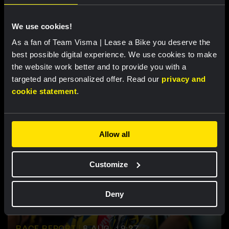
Nordhagen zevende in slotrit van Vuelta a
Burgos
We use cookies!
As a fan of Team Visma | Lease a Bike you deserve the
best possible digital experience. We use cookies to make
the website work better and to provide you with a
Gerelateerde updates
targeted and personalized offer. Read our
privacy and
cookie statement
.
Allow all
Customize
Deny
RACE REPORT |
8 AUG, 19:27