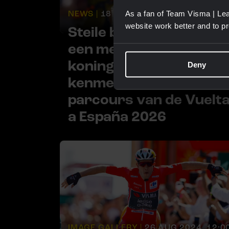
NEWS |
18 DEC 2025, 10:00
As a fan of Team Visma | Lea
website work better and to p
Steile beklimmingen en
een meedogenloze
koninginnenrit
Deny
kenmerken het
parcours van de Vuelt
a España 2026
IMAGE GALLERY |
26 AUG 2024, 12:0