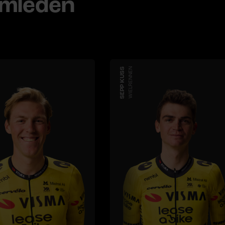
amleden
SEPP KUSS
WIELRENNEN