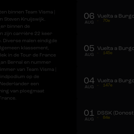
ten binnen Team Visma |
06
Vuelta a Burgo
m Steven Kruijswijk.
-
70e
AUG
ger binnen de
n zijn carrière 22 keer
. Diverse malen eindigde
05
t algemeen klassement,
Vuelta a Burgo
-
145e
ek in de Tour de France
AUG
Egan Bernal en nummer
limmer van Team Visma |
 eindpodium op de
04
Vuelta a Burgo
 Nederlander een
-
147e
AUG
nning van ploegmaat
France.
01
DSSK (Donosti
-
84e
AUG