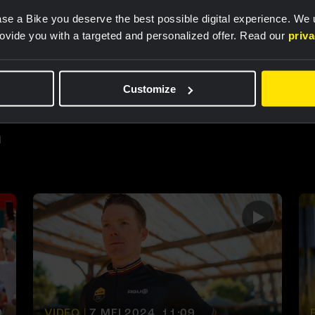
NEWS |
30 JUL 2025, 10:55
se a Bike you deserve the best possible digital experience. We
rovide you with a targeted and personalized offer. Read our
priv
Kruijswijk gaat voor
zeventiende profjaar
Customize
a
0
VIDEO |
7 MEI 2024, 11:09