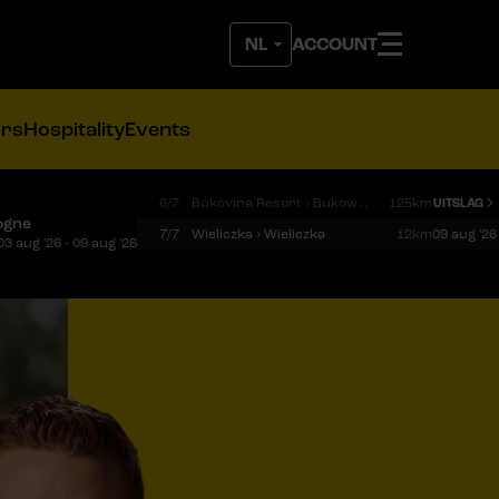
ACCOUNT
ers
Hospitality
Events
6/7
Bukovina Resort › Bukowina Tatrzańska
125km
UITSLAG
ogne
7/7
Wieliczka › Wieliczka
12km
09 aug '26
03 aug '26 - 09 aug '26