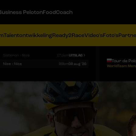
Business Peloton
FoodCoach
am
Talentontwikkeling
Ready2Race
Video's
Foto's
Partn
Sisteron › Nice
171km
UITSLAG
Tour de Pol
Nice › Nice
99km
09 aug '26
WorldTeam Men