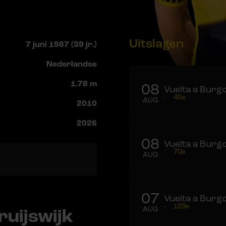
Uitslagen
7 juni 1987 (39 jr.)
Nederlandse
1.78 m
08
Vuelta a Burgo
-
45e
AUG
2010
2026
08
Vuelta a Burgo
-
70e
AUG
07
Vuelta a Burgo
-
129e
uijswijk
AUG