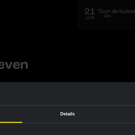
21
Tour de Suisse
-
42e
JUN
even
Details