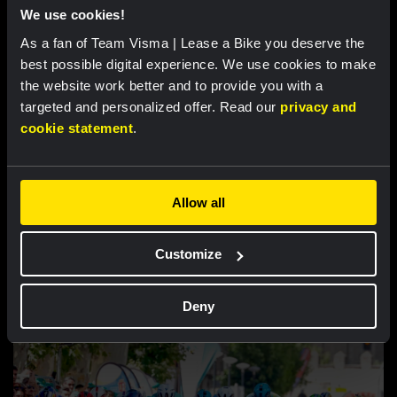
loodzware Mont Ventoux
We use cookies!
As a fan of Team Visma | Lease a Bike you deserve the
best possible digital experience. We use cookies to make
the website work better and to provide you with a
targeted and personalized offer. Read our
privacy and
cookie statement
.
Allow all
RACE REPORT |
7 AUG, 18:30
Customize
Lemmen behoudt leiderstrui na zware
finale in Ronde van Polen
Deny