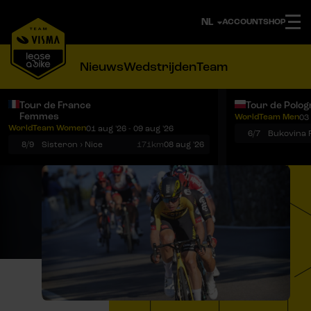
ACCOUNT
SHOP
Nieuws
Wedstrijden
Team
Tour de France
Tour de Polog
Femmes
WorldTeam Men
03 
Notificaties
Menu
WorldTeam Women
01 aug '26 - 09 aug '26
6/7
8/9
Sisteron › Nice
171km
08 aug '26