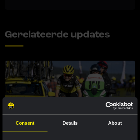
Gerelateerde updates
Consent
Details
About
RACE REPORT |
7 AUG, 18:57
Bunel knokt zich naar elfde plaats op