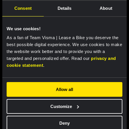
Consent
Details
About
We use cookies!
As a fan of Team Visma | Lease a Bike you deserve the
best possible digital experience. We use cookies to make
the website work better and to provide you with a
NEWS |
19 MEI 2025, 19:00
targeted and personalized offer. Read our
privacy and
cookie statement
.
Van Aert en Affini kijken uit naar
tweede tijdrit en vervolg Giro d’Italia
Allow all
Customize
Deny