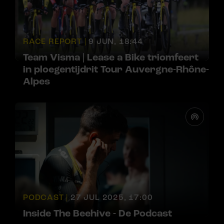
RACE REPORT |
9 JUN, 18:44
Team Visma | Lease a Bike triomfeert
in ploegentijdrit Tour Auvergne-Rhône-
Alpes
PODCAST |
27 JUL 2025, 17:00
Inside The Beehive - De Podcast