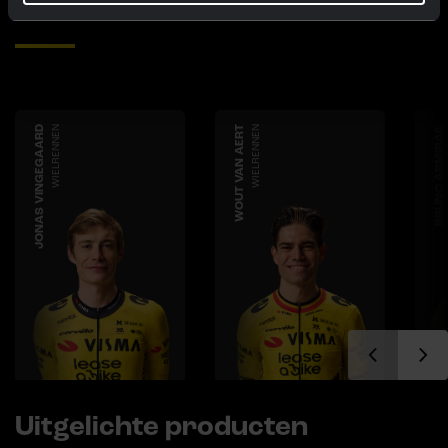
Ontdek meer teamleden
JONAS VINGEGAARD
WIELRENNEN
WOUT VAN AERT
WIELRENNEN
BRUNO ARMIRAIL
Uitgelichte producten