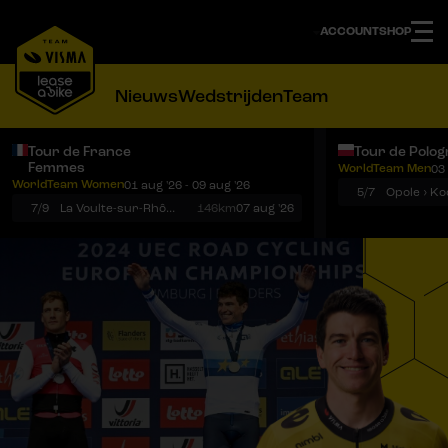
ACCOUNT
SHOP
Nieuws
Wedstrijden
Team
Tour de France
Tour de Polog
Femmes
WorldTeam Men
03 
Notificaties
Menu
WorldTeam Women
01 aug '26 - 09 aug '26
5/7
7/9
La Voulte-sur-Rhône › Mont Ventoux
146km
07 aug '26