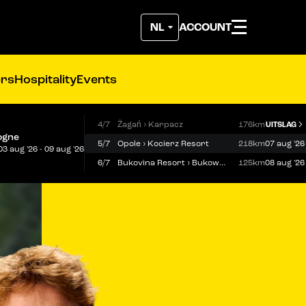
ACCOUNT
ers
Hospitality
Events
4/7
Żagań › Karpacz
176km
UITSLAG
ogne
5/7
Opole › Kocierz Resort
218km
07 aug '26
03 aug '26 - 09 aug '26
6/7
Bukovina Resort › Bukowina Tatrzańska
125km
08 aug '26