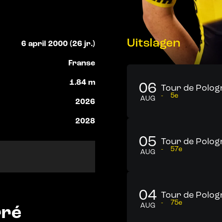
Uitslagen
6 april 2000 (26 jr.)
Franse
1.84 m
06
Tour de Pologn
-
5e
AUG
2026
2028
05
Tour de Pologn
-
57e
AUG
04
Tour de Pologn
-
75e
rré
AUG