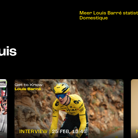
Meer Louis Barré statist
Domestique
uis
INTERVIEW |
25 FEB, 13:45