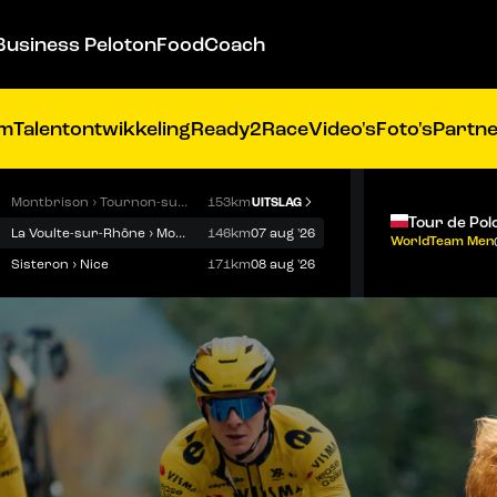
Business Peloton
FoodCoach
am
Talentontwikkeling
Ready2Race
Video's
Foto's
Partn
Montbrison › Tournon-sur-Rhône
153km
UITSLAG
Tour de Pol
La Voulte-sur-Rhône › Mont Ventoux
146km
07 aug '26
WorldTeam Men
Sisteron › Nice
171km
08 aug '26