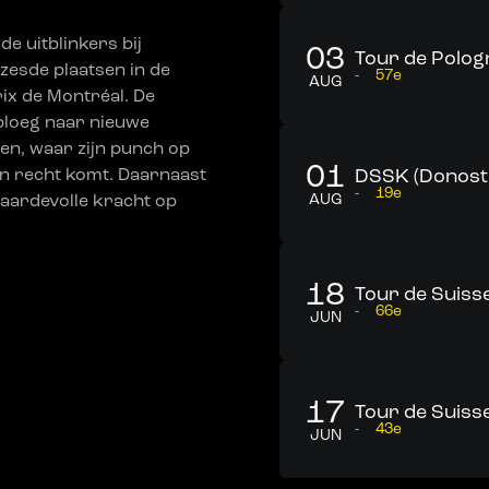
e uitblinkers bij
03
Tour de Pologn
esde plaatsen in de
-
57e
AUG
ix de Montréal. De
loeg naar nieuwe
en, waar zijn punch op
01
zijn recht komt. Daarnaast
DSSK (Donosti
-
19e
 waardevolle kracht op
AUG
18
Tour de Suisse
-
66e
JUN
17
Tour de Suisse
-
43e
JUN