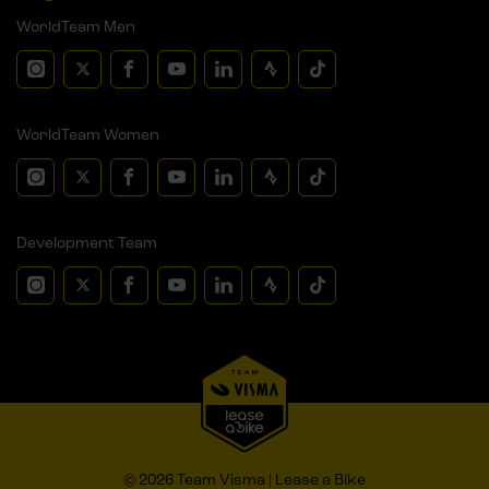
WorldTeam Men
WorldTeam Women
Development Team
© 2026 Team Visma | Lease a Bike