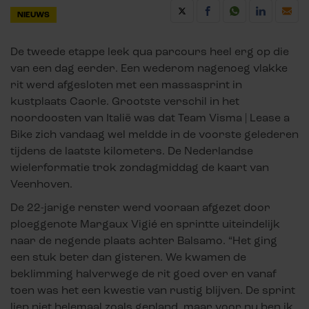
NIEUWS
De tweede etappe leek qua parcours heel erg op die
van een dag eerder. Een wederom nagenoeg vlakke
rit werd afgesloten met een massasprint in
kustplaats Caorle. Grootste verschil in het
noordoosten van Italië was dat Team Visma | Lease a
Bike zich vandaag wel meldde in de voorste gelederen
tijdens de laatste kilometers. De Nederlandse
wielerformatie trok zondagmiddag de kaart van
Veenhoven.
De 22-jarige renster werd vooraan afgezet door
ploeggenote Margaux Vigié en sprintte uiteindelijk
naar de negende plaats achter Balsamo. “Het ging
een stuk beter dan gisteren. We kwamen de
beklimming halverwege de rit goed over en vanaf
toen was het een kwestie van rustig blijven. De sprint
liep niet helemaal zoals gepland, maar voor nu ben ik