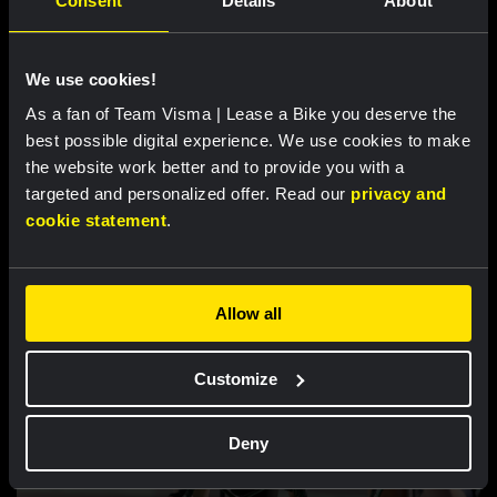
Consent
Details
About
Liveblog: Volg hier de derde etappe van de
Ronde van Polen
We use cookies!
As a fan of Team Visma | Lease a Bike you deserve the
best possible digital experience. We use cookies to make
the website work better and to provide you with a
Gerelateerde updates
targeted and personalized offer. Read our
privacy and
cookie statement
.
Allow all
Customize
Deny