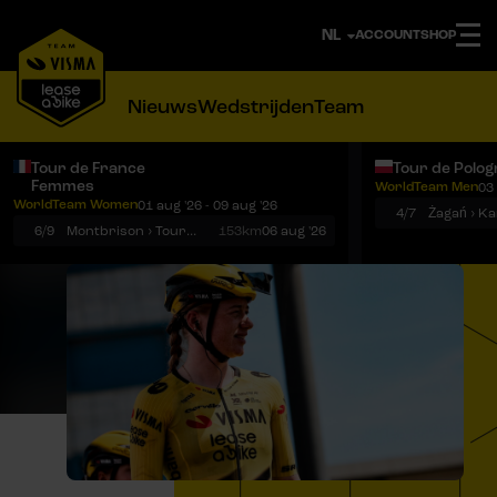
ACCOUNT
SHOP
Nieuws
Wedstrijden
Team
Tour de France
Tour de Polog
Femmes
WorldTeam Men
03 
Notificaties
Menu
WorldTeam Women
01 aug '26 - 09 aug '26
4/7
Żagań › K
6/9
Montbrison › Tournon-sur-Rhône
153km
06 aug '26