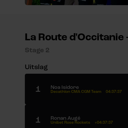
La Route d'Occitanie 
Stage 2
Uitslag
1
Noa Isidore
Decathlon CMA CGM Team
04:37:37
1
Ronan Augé
Unibet Rose Rockets
+04:37:37