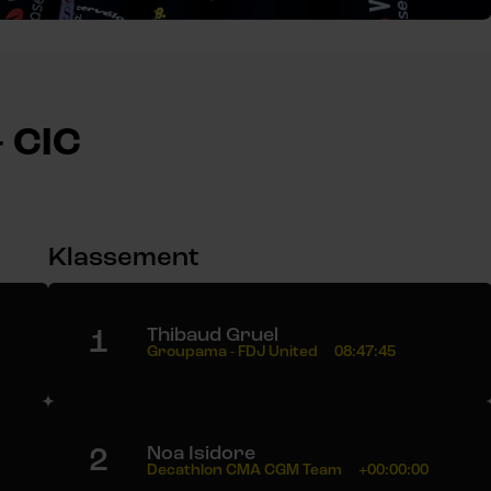
- CIC
Klassement
1
Thibaud Gruel
Groupama - FDJ United
08:47:45
2
Noa Isidore
Decathlon CMA CGM Team
+00:00:00