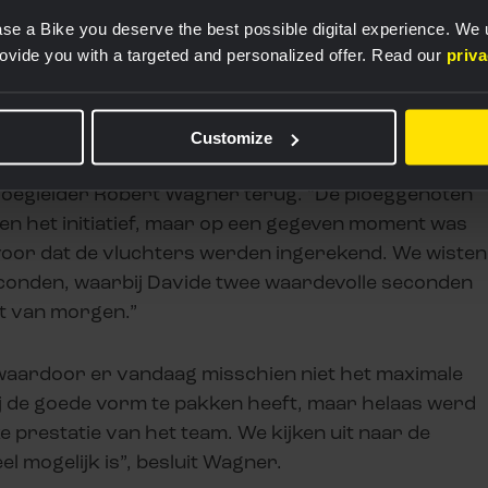
 DAT HIJ DE
se a Bike you deserve the best possible digital experience. We
rovide you with a targeted and personalized offer. Read our
priv
N HEEFT"
Customize
 ploegleider Robert Wagner terug. “De ploeggenoten
n het initiatief, maar op een gegeven moment was
 voor dat de vluchters werden ingerekend. We wisten
econden, waarbij Davide twee waardevolle seconden
rit van morgen.”
, waardoor er vandaag misschien niet het maximale
 hij de goede vorm te pakken heeft, maar helaas werd
ke prestatie van het team. We kijken uit naar de
l mogelijk is”, besluit Wagner.