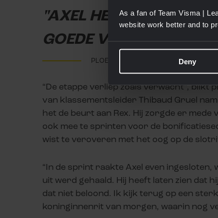
"AXEL HEEFT LATEN ZIEN
As a fan of Team Visma | Lea
website work better and to p
GOEDE VORM TE PAKKE
PLOEGLEIDER ROBERT WAGNER
Deny
“De etappe verliep zoals verwacht”, blikt
van klassementsleider Thibaud Gruel name
het de beurt aan Rex. Hij zorgde er mede
ook mee te sprinten voor de bonificaties
wist te veroveren met het oog op de slot
“In de sprint raakte Axel even ingesloten
uit werd gehaald. Hij heeft laten zien dat
dat niet beloond. Ik kijk terug op een ster
koninginnenrit van morgen, waarin nog vee