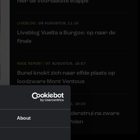
hier de voorlaatste etappe
LIVEBLOG
|
08 AUGUSTUS, 11:15
Liveblog Vuelta a Burgos: op naar de
finale
RACE REPORT
|
07 AUGUSTUS, 18:57
Bunel knokt zich naar elfde plaats op
loodzware Mont Ventoux
RACE REPORT
|
07 AUGUSTUS, 18:30
Lemmen behoudt leiderstrui na zware
About
finale in Ronde van Polen