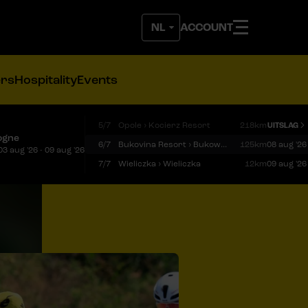
ACCOUNT
ers
Hospitality
Events
5/7
Opole › Kocierz Resort
218km
UITSLAG
ogne
6/7
Bukovina Resort › Bukowina Tatrzańska
125km
08 aug '26
03 aug '26 - 09 aug '26
7/7
Wieliczka › Wieliczka
12km
09 aug '26