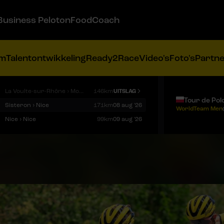
Business Peloton
FoodCoach
am
Talentontwikkeling
Ready2Race
Video's
Foto's
Partn
La Voulte-sur-Rhône › Mont Ventoux
146km
UITSLAG
Tour de Pol
Sisteron › Nice
171km
08 aug '26
WorldTeam Men
Nice › Nice
99km
09 aug '26