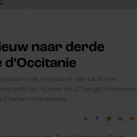
nieuw naar derde
e d’Occitanie
 plaats in de tweede rit van La Route
iumplaats op rij voor de 27-jarige Fransman
e Franse rittenkoers.
e etappe van de drie. Tussen Cordes-sur-Ciel en