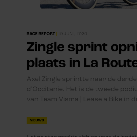
RACE REPORT
|
19 JUNI, 17:30
Zingle sprint op
plaats in La Rout
Axel Zingle sprintte naar de derde
d’Occitanie. Het is de tweede pod
van Team Visma | Lease a Bike in d
NIEUWS
Het peloton maakte zich op voor de langst