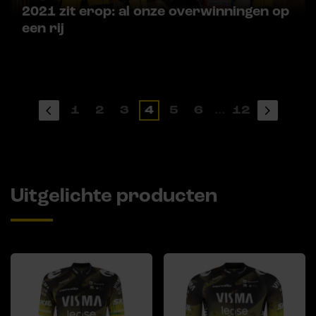
2021 zit erop: al onze overwinningen op
een rij
1
2
3
4
5
6
...
12
Uitgelichte producten