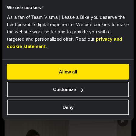
haar eerste stappen in de wielersport
We use cookies!
As a fan of Team Visma | Lease a Bike you deserve the
best possible digital experience. We use cookies to make
the website work better and to provide you with a
targeted and personalized offer. Read our
privacy and
cookie statement
.
Allow all
VIDEO |
7 FEB 2022, 13:52
Customize
Marianne Vos blikt terug op WK en de
opstart van Team Jumbo-Visma Women
Deny