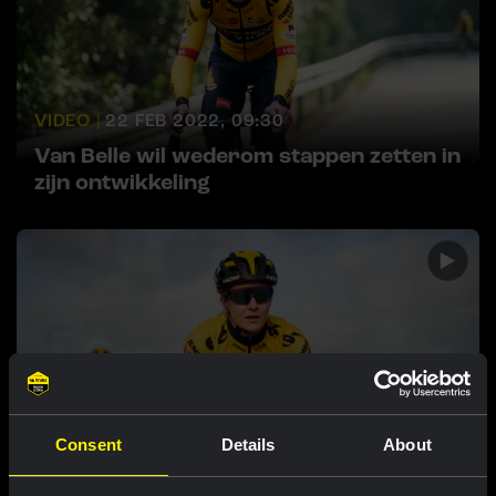
VIDEO |
22 FEB 2022, 09:30
Van Belle wil wederom stappen zetten in
zijn ontwikkeling
Consent
Details
About
VIDEO |
13 FEB 2022, 19:50
Van roeien naar wielrennen: Kraak over