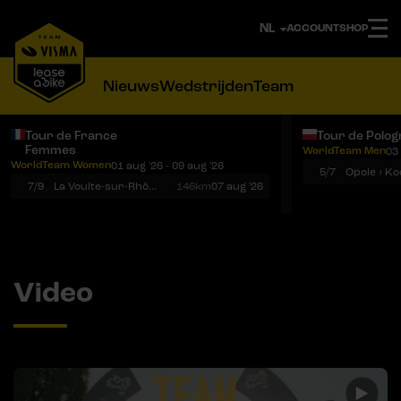
ACCOUNT
SHOP
Nieuws
Wedstrijden
Team
Tour de France
Tour de Polog
Femmes
WorldTeam Men
03 
Notificaties
Menu
WorldTeam Women
01 aug '26 - 09 aug '26
5/7
7/9
La Voulte-sur-Rhône › Mont Ventoux
146km
07 aug '26
Video