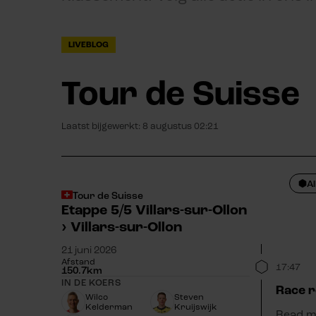
LIVEBLOG
Tour de Suisse
Laatst bijgewerkt:
8 augustus 02:21
Al
Tour de Suisse
Etappe 5/5
Villars-sur-Ollon
›
Villars-sur-Ollon
21 juni 2026
Afstand
17:47
150.7
km
IN DE KOERS
Race r
Wilco
Steven
Kelderman
Kruijswijk
Read mo