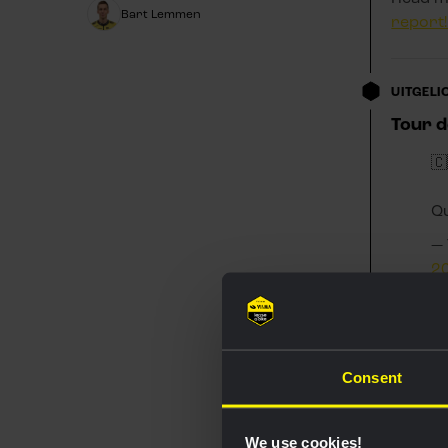
Bart Lemmen
report!
UITGELI
Tour d
🇨
Qu
— 
2
UITGELI
Great 
Consent
We use cookies!