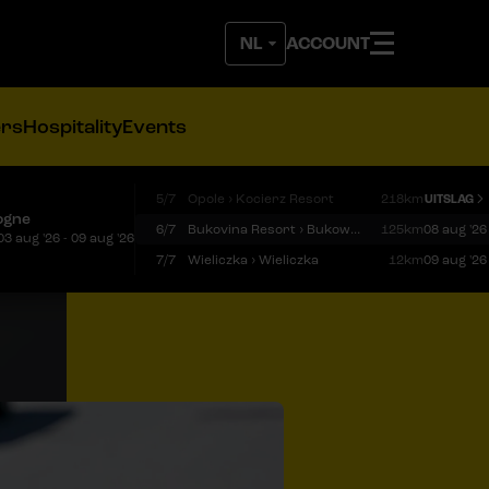
ACCOUNT
ers
Hospitality
Events
5/7
Opole › Kocierz Resort
218km
UITSLAG
ogne
6/7
Bukovina Resort › Bukowina Tatrzańska
125km
08 aug '26
03 aug '26 - 09 aug '26
7/7
Wieliczka › Wieliczka
12km
09 aug '26