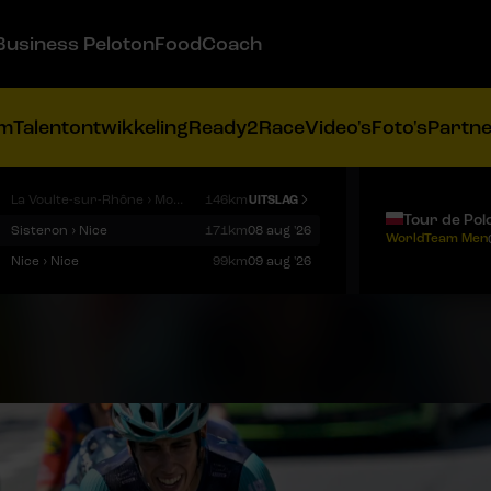
Business Peloton
FoodCoach
am
Talentontwikkeling
Ready2Race
Video's
Foto's
Partn
La Voulte-sur-Rhône › Mont Ventoux
146km
UITSLAG
Tour de Pol
Sisteron › Nice
171km
08 aug '26
WorldTeam Men
Nice › Nice
99km
09 aug '26