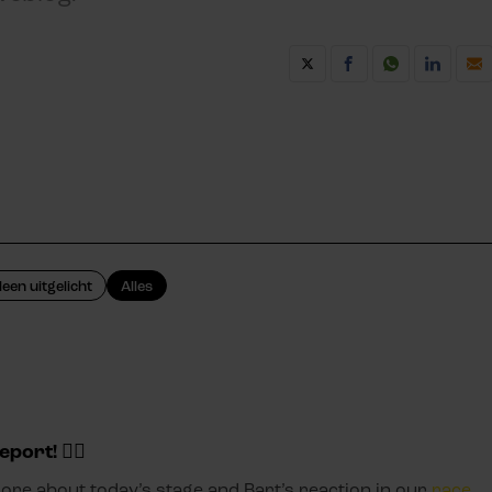
leen uitgelicht
Alles
eport! ✍🏼
re about today’s stage and Bart’s reaction in our
race