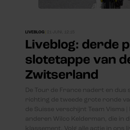
LIVEBLOG
|
21 JUNI, 12:15
Liveblog: derde 
slotetappe van d
Zwitserland
De Tour de France nadert en dus 
richting de tweede grote ronde va
de Suisse verschijnt Team Visma |
anderen Wilco Kelderman, die in 
klassement. Volg alle actie in ons l