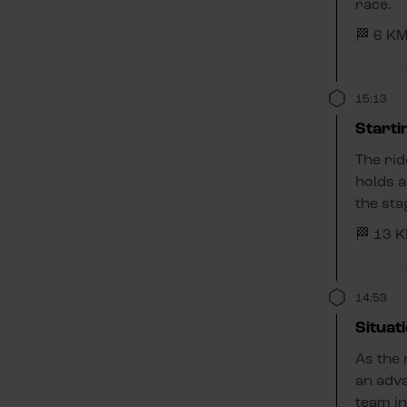
race.
🏁 6 K
15:13
Startin
The rid
holds a
the sta
🏁 13 
14:53
Situatio
As the 
an adva
team in