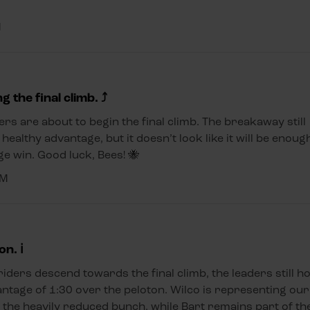
M
g the final climb. ⤴️
ers are about to begin the final climb. The breakaway still
 healthy advantage, but it doesn’t look like it will be enoug
ge win. Good luck, Bees! 🐝
KM
n. ℹ️
riders descend towards the final climb, the leaders still h
ntage of 1:30 over the peloton. Wilco is representing our
 the heavily reduced bunch, while Bart remains part of th