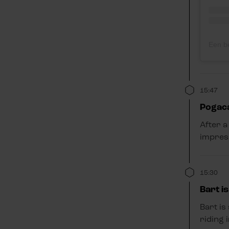
15:47
Pogaca
After a
impress
15:30
Bart is
Bart is
riding 