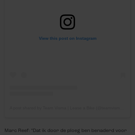
View this post on Instagram
A post shared by Team Visma | Lease a Bike (@teamvisma_leaseabike)
Marc Reef: “Dat ik door de ploeg ben benaderd voor