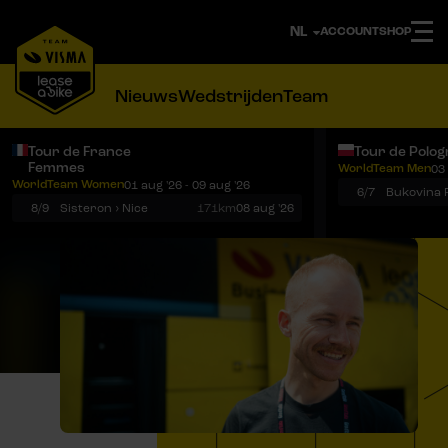
ACCOUNT
SHOP
Nieuws
Wedstrijden
Team
Tour de France
Tour de Polog
Femmes
WorldTeam Men
03 
Notificaties
Menu
WorldTeam Women
01 aug '26 - 09 aug '26
6/7
8/9
Sisteron › Nice
171km
08 aug '26