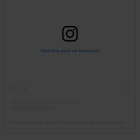
View this post on Instagram
A post shared by Team Visma | Lease a Bike (@teamvisma_leaseabike)