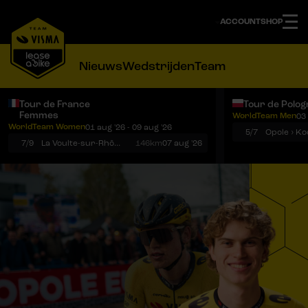
ACCOUNT
SHOP
Nieuws
Wedstrijden
Team
Tour de France
Tour de Polog
Femmes
WorldTeam Men
03 
Notificaties
Menu
WorldTeam Women
01 aug '26 - 09 aug '26
5/7
7/9
La Voulte-sur-Rhône › Mont Ventoux
146km
07 aug '26