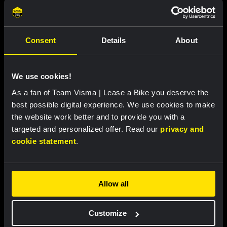
Team Visma | Lease a Bike rekent op
collectieve kracht in Parijs-Roubaix
Consent
Details
About
We use cookies!
As a fan of Team Visma | Lease a Bike you deserve the
best possible digital experience. We use cookies to make
the website work better and to provide you with a
targeted and personalized offer. Read our
privacy and
cookie statement
.
RACE REPORT |
19 MRT, 17:30
Lange aanval Hagenes strandt in
laatste kilometers Grand Prix de
Denain, Zingle vijfde
Allow all
Customize