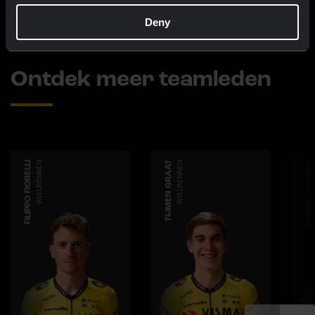
Deny
Ontdek meer teamleden
FILIPPO FIORELLI
WIELRENNEN
TIJMEN GRAAT
WIELRENNEN
MENNO HUISING