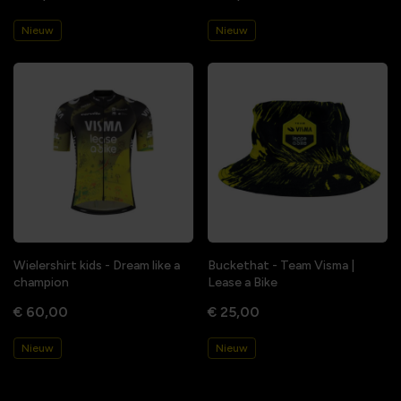
Nieuw
Nieuw
Wielershirt kids - Dream like a
Buckethat - Team Visma |
champion
Lease a Bike
€ 60,00
€ 25,00
Nieuw
Nieuw