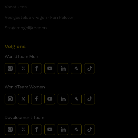
Vacatures
Veelgestelde vragen - Fan Peloton
Stagemogelijkheden
Volg ons
WorldTeam Men
WorldTeam Women
Development Team