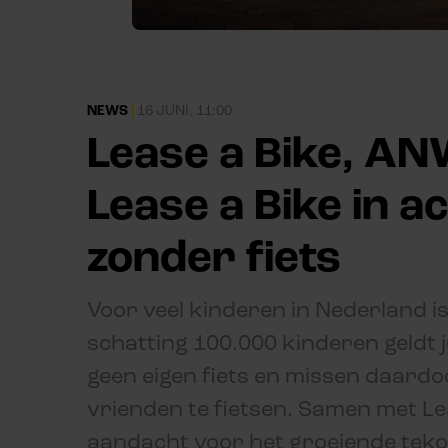
NEWS
|
16 JUNI, 11:00
Lease a Bike, AN
Lease a Bike in a
zonder fiets
Voor veel kinderen in Nederland i
schatting 100.000 kinderen geldt j
geen eigen fiets en missen daardoo
vrienden te fietsen. Samen met 
aandacht voor het groeiende teko