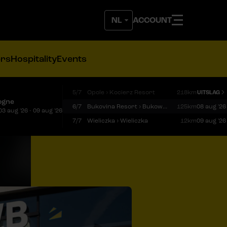
ACCOUNT
ers
Hospitality
Events
5/7
Opole › Kocierz Resort
218km
UITSLAG
ogne
6/7
Bukovina Resort › Bukowina Tatrzańska
125km
08 aug '26
03 aug '26 - 09 aug '26
7/7
Wieliczka › Wieliczka
12km
09 aug '26