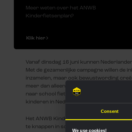
Meer weten over het ANWB
Kinderfietsenplan?
Klik hier
Vanaf dinsdag 16 juni kunnen Nederlander
Met de gezamenlijke campagne willen de init
inzamelen, maar ook bewustwording creër
meer dan alleen vervoer: het staat voor v
naar school fietsen, sporten, vrienden b
kinderen in Nederland niet vanzelfspreke
Consent
Het ANWB Kinderfietsenplan zet zich al elf
te knappen in sociale werkplaatsen en vi
We use cookies!