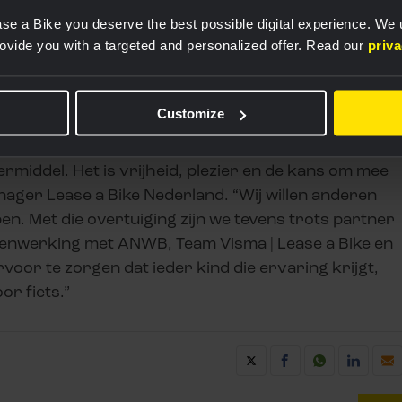
 Met de steun van Lease a Bike en Team Visma |
se a Bike you deserve the best possible digital experience. We
gkracht om meer fietsen in te zamelen.
rovide you with a targeted and personalized offer. Read our
priv
en zelfstandigheid. Dat dit voor zoveel kinderen niet
dus Nynke Bakker (projectmanager Impact en
 Kinderfietsenplan met deze samenwerking nóg meer
Customize
unnen helpen die een fiets nodig hebben.”
rmiddel. Het is vrijheid, plezier en de kans om mee
ager Lease a Bike Nederland. “Wij willen anderen
pen. Met die overtuiging zijn we tevens trots partner
menwerking met ANWB, Team Visma | Lease a Bike en
voor te zorgen dat ieder kind die ervaring krijgt,
or fiets.”