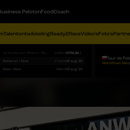
Business Peloton
FoodCoach
am
Talentontwikkeling
Ready2Race
Video's
Foto's
Partn
La Voulte-sur-Rhône › Mont Ventoux
146km
UITSLAG
Tour de Pol
Sisteron › Nice
171km
08 aug '26
WorldTeam Men
Nice › Nice
99km
09 aug '26