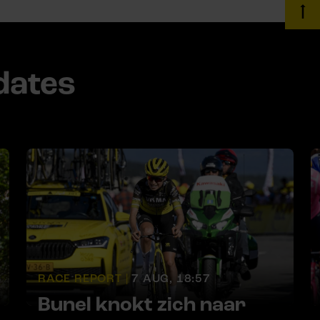
dates
RACE REPORT |
7 AUG, 18:57
Bunel knokt zich naar