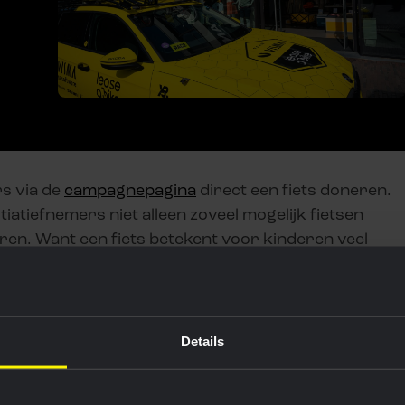
s via de
campagnepagina
direct een fiets doneren.
iatiefnemers niet alleen zoveel mogelijk fietsen
en. Want een fiets betekent voor kinderen veel
rijheid, zelfstandigheid en mee kunnen doen. Zelf
ezoeken of simpelweg buitenspelen is voor duizenden
nd.
Details
 jaar in om gebruikte kinderfietsen in te zamelen, op
a partners zoals Leergeld Nederland beschikbaar te