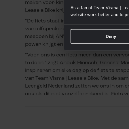
maken voor kinderen die ze nodig hebben.
As a fan of Team Visma | Lea
Lease a Bike krijgt het initiatief extra sla
website work better and to p
“De fiets staat in Nederland voor vrijheid 
vanzelfsprekend is, vraagt om actie,” al
meedoen bij ANWB). “Het is mooi dat het
Deny
power krijgt en we zo nog meer kinderen k
“Voor ons is een fiets meer dan een vervoe
te doen,” zegt Anouk Hiensch, General Man
inspireren om elke dag op de fiets te stap
van Team Visma | Lease a Bike. Met de sa
Leergeld Nederland zetten we ons in om er
ook als dit niet vanzelfsprekend is. Fiets vo