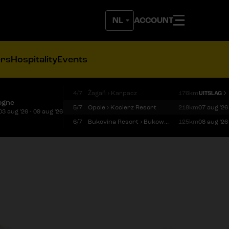
ACCOUNT
ers
Hospitality
Events
4/7
Żagań › Karpacz
176km
UITSLAG
ogne
5/7
Opole › Kocierz Resort
218km
07 aug '26
03 aug '26 - 09 aug '26
6/7
Bukovina Resort › Bukowina Tatrzańska
125km
08 aug '26