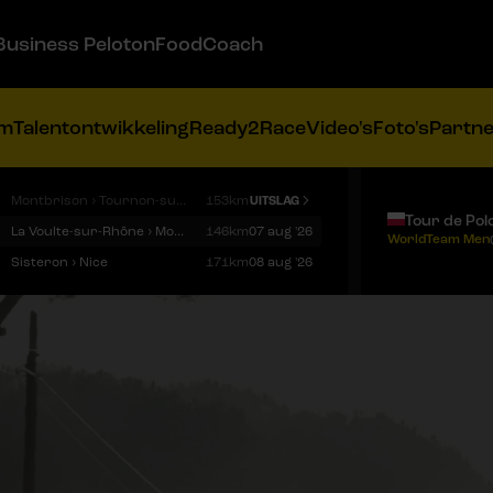
Business Peloton
FoodCoach
am
Talentontwikkeling
Ready2Race
Video's
Foto's
Partn
Montbrison › Tournon-sur-Rhône
153km
UITSLAG
Tour de Pol
La Voulte-sur-Rhône › Mont Ventoux
146km
07 aug '26
WorldTeam Men
Sisteron › Nice
171km
08 aug '26