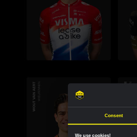
WOUT VAN AERT
WIELRENNEN
EDOARDO AFFINI
WIELRENNEN
Consent
We use cookies!