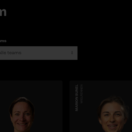
m
ams
MARION BUNEL
WIELRENNEN