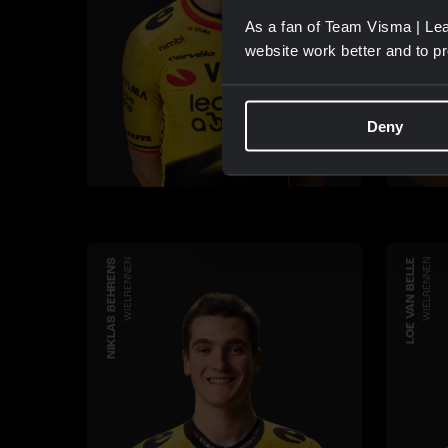
As a fan of Team Visma | Lea
website work better and to p
Deny
NIKLAS BEHRENS
WIELRENNEN
LOE VAN BELLE
WIELRENNEN