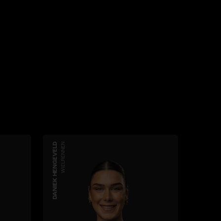
DANIEK HENGEVELD
WIELRENNEN