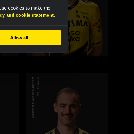
 use cookies to make the
acy and cookie statement
.
Allow all
VICTOR CAMPENAERTS
WIELRENNEN